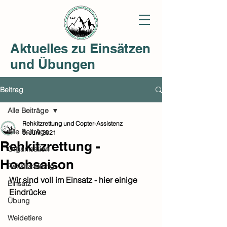
Aktuelles zu Einsätzen
und Übungen
Beitrag
Alle Beiträge
Rehkitzrettung und Copter-Assistenz
Alle Beiträge
9. Juni 2021
Rehkitzrettung -
Organisation
Hochsaison
Rehkitzrettung
Wir sind voll im Einsatz - hier einige 
Einsatz
Eindrücke 
Übung
Weidetiere